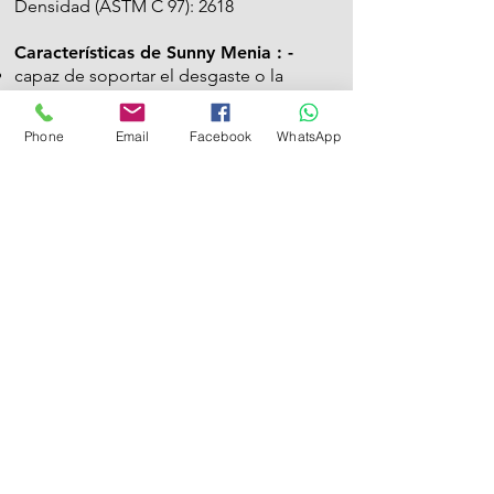
Densidad (ASTM C 97): 2618
Características de Sunny Menia : -
capaz de soportar el desgaste o la
presión o daños resistentes.
Fácil de limpiar.
Phone
Email
Facebook
WhatsApp
Resistente al calor y la humedad.
su precio es asequible ya que es un
precio económico.
Es un material versátil, por lo que se
puede utilizar en cualquier lugar en
interiores o exteriores.
Marmix For marble and Granite
About Us |
conta
ct U
s
Showroom |
Marble
|
Granite
| Limestone
Marmix is The Name you can Trust for Elegant
Natu
ral Stone