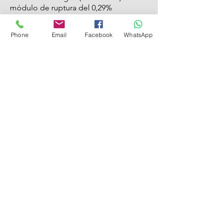
módulo de ruptura del 0,29%
Phone
Email
Facebook
WhatsApp
Características de Silvia menia : -
capaz de resistir el desgaste o la
presión o daños resistentes.
ácil de limpiar.
Resistente al calor y la humedad.
Uno de los materiales más baratos.
Marmix For marble and Granite
About Us |
conta
ct U
s
Showroom |
Marble
|
Granite
| Limestone
Marmix is The Name you can Trust for Elegant
Natu
ral Stone
Head Office:
13 Bavaria Town Elmorshedy FT 73, ElMaadi Rd,
Cairo , Egypt
(+20)
1117101990
info@marmix.net