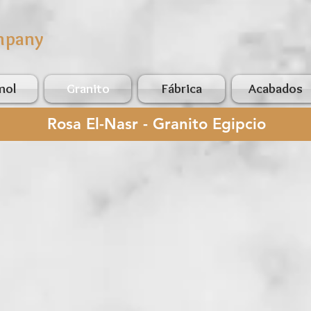
mpany
mol
Granito
Fábrica
Acabados
Rosa El-Nasr - Granito Egipcio