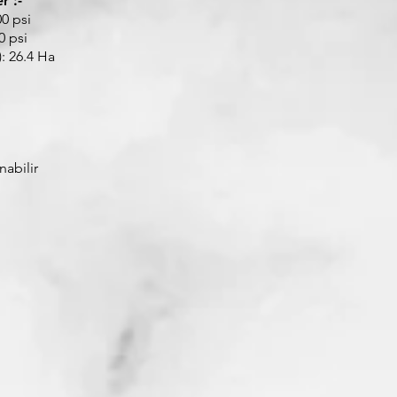
r :-
0 psi
0 psi
: 26.4 Ha
nabilir