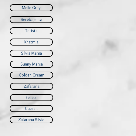
Melle Grey
Serebajenta
Terista
Khatmia
Silvia Menia
Sunny Menia
Golden Cream
Zafarana
Felleto
Cateen
Zafarana Silvia