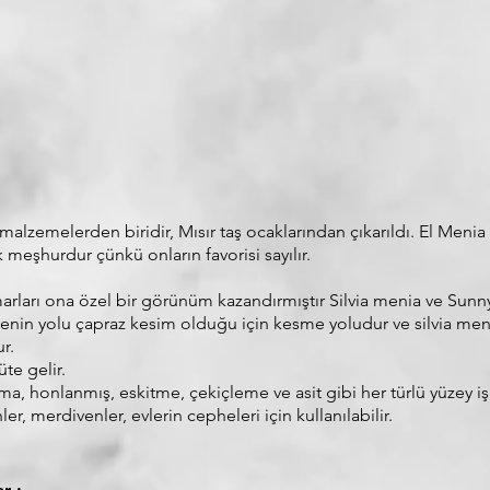
malzemelerden biridir, Mısır taş ocaklarından çıkarıldı. El Menia
k meşhurdur çünkü onların favorisi sayılır.
marları ona özel bir görünüm kazandırmıştır Silvia menia ve Sun
menin yolu çapraz kesim olduğu için kesme yoludur ve silvia men
r.
üte gelir.
atma, honlanmış, eskitme, çekiçleme ve asit gibi her türlü yüzey i
r, merdivenler, evlerin cepheleri için kullanılabilir.