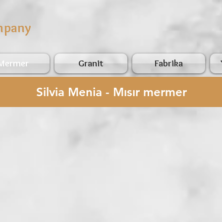
mpany
Mermer
Granit
Fabrika
Silvia Menia - Mısır mermer