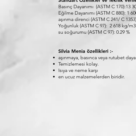
Standart Özellikler ve Teknik Verile
Basınç Dayanımı (ASTM C 170):13 30
Eğilme Dayanımı (ASTM C 880): 1 60
aşınma direnci (ASTM C 241/ C 1353)
Yoğunluk (ASTM C 97): 2 618 kg/m3
su soğurumu (ASTM C 97): 0.29 %
Silvia Menia özellikleri :-
aşınmaya, basınca veya rutubet daya
Temizlemesi kolay.
Isıya ve neme karşı
en ucuz malzemelerden biridir.