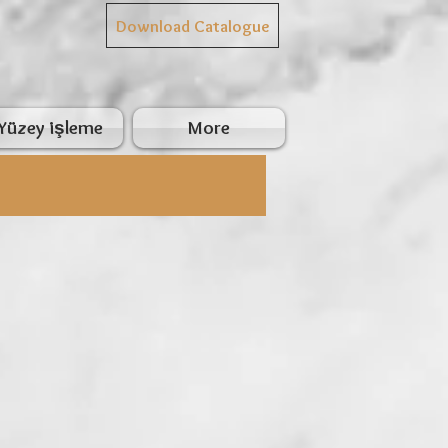
Download Catalogue
Yüzey işleme
More