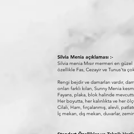
Silvia Menia açıklaması :-
Silvia menia Mısır mermeri en güzel 
özellikle Fas, Cezayir ve Tunus'ta ço
Rengi bejdir ve damarları vardır, da
onları farklı kılan, Sunny Menia kes
Fayans, plaka, blok halinde mevcuttu
Her boyutta, her kalınlıkta ve her ölç
Cilalı, Ham, fırçalanmış, alevli, patl
İç mekan, dış mekan, duvarlar, zeminle