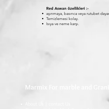
Red Aswan özellikleri :-
aşınmaya, basınca veya rutubet dayan
Temizlemesi kolay.
Isıya ve neme karşı.
Marmix For marble and Gran
About Us |
conta
ct U
s