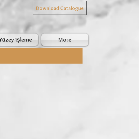
Download Catalogue
Yüzey işleme
More