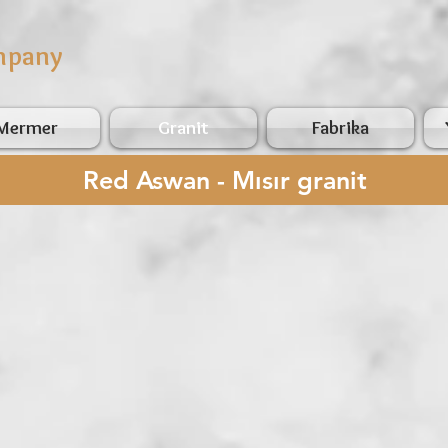
mpany
Mermer
Granit
Fabrika
Red Aswan - Mısır granit