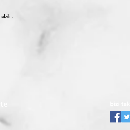
abilir.
ite
bizi ta