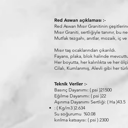
Red Aswan açıklaması :-
Red Aswan Mısır Granitinin çeşitlerind
Mısır Graniti, sertliğiyle tanınır, bu 
Mutfak tezgahı, anıtlar, mozaik, iç v
Mısır taş ocaklarından çıkarıldı.
Fayans, plaka, blok halinde mevcuttu
Her boyutta, her kalınlıkta ve her ölçü
Cilalı, Kumlanmış, Alevli gibi her tür
Teknik Veriler :-
Basınç Dayanımı: ( psi )21500
Eğilme Dayanımı: ( psi )22
Aşınma Dayanımı Sertliği: ( Ha )43.5
: ( Kg/m3 )2.634
Su soğurumu %0.08
kırılma katsayısı: ( psi ) 2300