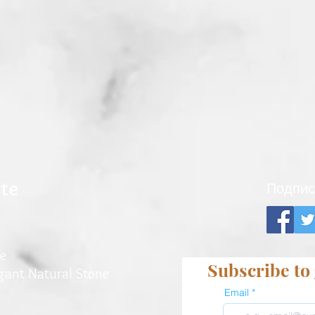
ite
Подпис
e
Subscribe to 
egant Natu
ral Stone
Email