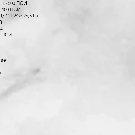
: 15,600 ПСИ
1,400 ПСИ
 C 1353): 26,5 Га
3
1%
0 ПСИ
ние
.