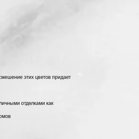
 смешение этих цветов придает
зличными отделками как
домов