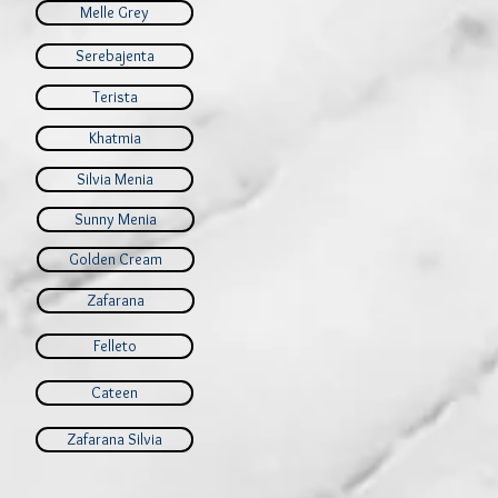
Melle Grey
Serebajenta
Terista
Khatmia
Silvia Menia
Sunny Menia
Golden Cream
Zafarana
Felleto
Cateen
Zafarana Silvia