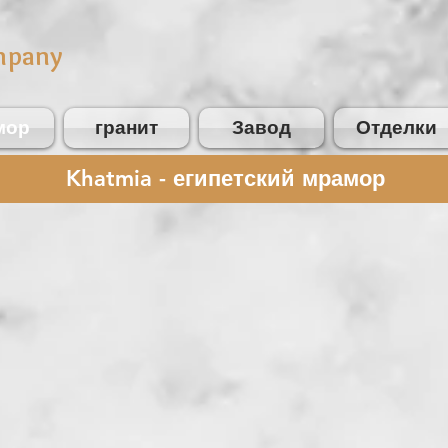
mpany
мор
гранит
Завод
Отделки
Khatmia -
египетский мрамор