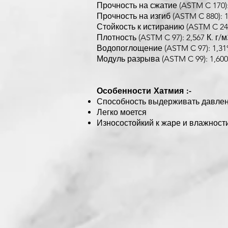
Прочность на сжатие (ASTM C 170)
Прочность на изгиб (ASTM C 880): 
Стойкость к истиранию (ASTM C 241/
Плотность (ASTM C 97): 2,567 К. г/м
Водопоглощение (ASTM C 97): 1,3
Модуль разрыва (ASTM C 99): 1,60
Особенности Хатмия :-
Способность выдерживать давле
Легко моется
Износостойкий к жаре и влажности