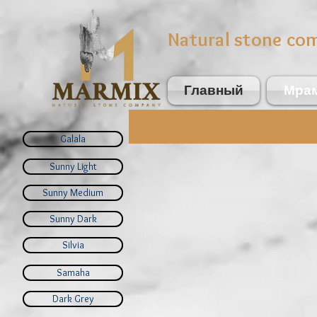
Natural stone co
Главный
Мра
Galala
Sunny Light
Sunny Medium
Sunny Dark
Silvia
Samaha
Dark Grey