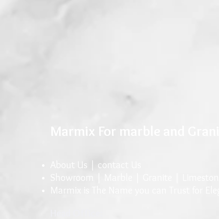
Marmix For marble and Gran
About Us |
conta
ct U
s
Showroom |
Marble
|
Granite
| Limeston
Marmix is The Name you can Trust for El
Head Office: