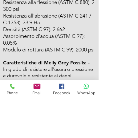
Resistenza alla flessione (ASTM C 880): 2
300 psi
Resistenza all'abrasione (ASTM C 241 /
C 1353): 33,9 Ha
Densità (ASTM C 97): 2 662
Assorbimento d'acqua (ASTM C 97):
0,05%
Modulo di rottura (ASTM C 99): 2000 psi
Caratteristiche di Melly Grey Fossils: -
In grado di resistere all'usura o pressione
e durevole e resistente ai danni.
Facile da pulire.
Resistente al calore e all'umidità
Phone
Email
Facebook
WhatsApp
Marmix For marble and Granite
About Us |
conta
ct U
s
Showroom |
Marble
|
Granite
| Limestone