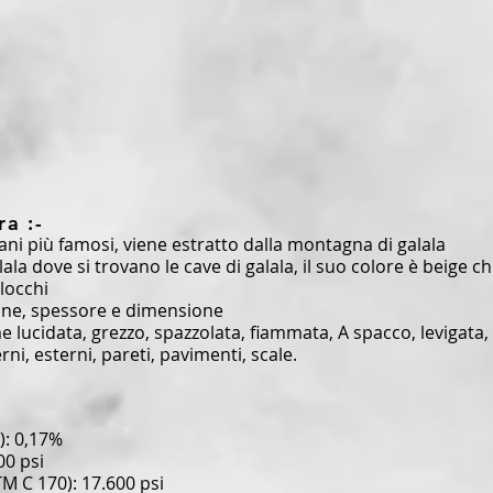
ra :-
ani più famosi, viene estratto dalla montagna di galala
la dove si trovano le cave di galala, il suo colore è beige ch
blocchi
ione, spessore e dimensione
 lucidata, grezzo, spazzolata, fiammata, A spacco, levigata,
ni, esterni, pareti, pavimenti, scale.
): 0,17%
00 psi
M C 170): 17.600 psi