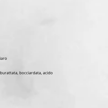
iaro
 burattata, bocciardata, acido