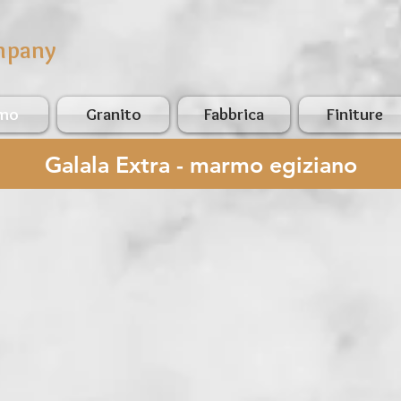
mpany
mo
Granito
Fabbrica
Finiture
Galala Extra - marmo egiziano