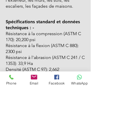
l'extérieur, les murs, les sols, les
escaliers, les façades de maisons.
Spécifications standard et données
techniques : -
Résistance à la compression (ASTM C
170): 20,200 psi
Résistance à la flexion (ASTM C 880):
2300 psi
Résistance à l'abrasion (ASTM C 241 / C
1353): 33,9 Ha
Densité (ASTM C 97): 2,662
Absorption d'eau (ASTM C 97): 0,05%
Module de rupture (ASTM C 99): 2000
Phone
Email
Facebook
WhatsApp
psi
Caractéristiques de Sinai Pearl : -
Capable de résister à l'usure, à la
pression ou aux dommages.
Facile à nettoyer.