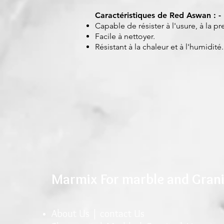
Caractéristiques de Red Aswan : -
Capable de résister à l'usure, à la 
Facile à nettoyer.
Résistant à la chaleur et à l'humidité.
Marmix For marble and Gran
About Us |
conta
ct U
s