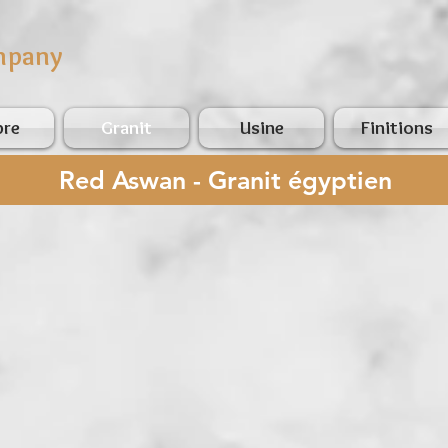
mpany
bre
Granit
Usine
Finitions
Red Aswan - Granit égyptien